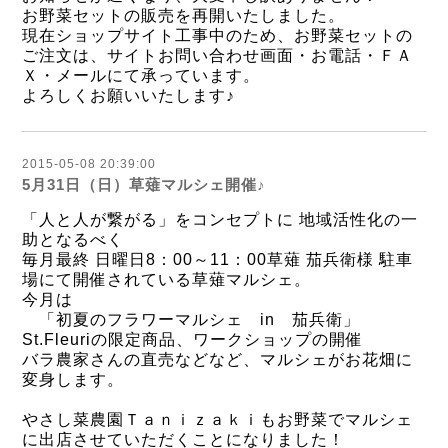
お野菜セットの販売を再開いたしました。
現在ショップサイト工事中のため、お野菜セットの
ご注文は、サイトお問い合わせ画面・お電話・ＦＡ
Ｘ・メールにて承っています。
よろしくお願いいたします♪
2015-05-08 20:39:00
5月31日（日）草薙マルシェ開催♪
「人と人が繋がる」をコンセプトに 地域活性化の一
助となるべく
毎月最終 日曜日8：00～11：00草薙 茄兵衛様 駐車
場にて開催されている草薙マルシェ。
今月は
「初夏のフラワーマルシェ in 茄兵衛」
St.Fleuriの限定商品、ワークショップの開催
バラ農家さんの直売などなど、マルシェがお花畑に
変身します。
やさし菜農園Ｔａｎｉｚａｋｉもお野菜でマルシェ
に出店させていただくことになりました！