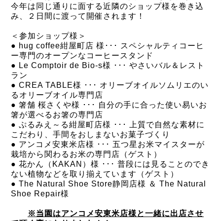
今年は同じ通りに面する近隣のショップ様を巻き込
み、２日間に渡って開催されます！
＜参加ショップ様＞
● hug coffee紺屋町店 様･･･ スペシャルティコーヒ
ー専門のオープンなコーヒースタンド
● Le Comptoir de Bio-s様 ･･･ やさいバル＆レスト
ラン
● CREA TABLE様 ･･･ オリーブオイルソムリエのい
るオリーブオイル専門店
● 箸舗 桜さくや様 ･･･ 自分の手に合った使い易いお
箸が選べるお箸の専門店
● ぷるみえ～る紺屋町店様 ･･･ 上質で自然な素材に
こだわり、手間をおしまないお菓子づくり
● アンコメ安東米店様 ･･･ 五つ星お米マイスターが
栽培から関わるお米の専門店（ゲスト）
● 花かん（KAKAN）様 ･･･ 普段には見ることのでき
ない植物などを取り揃えています（ゲスト）
● The Natural Shoe Store静岡店様 ＆ The Natural
Shoe Repair様
※当園はアンコメ安東米店様と一緒に出店させ