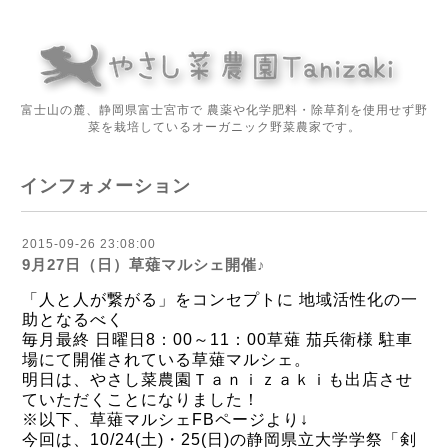
富士山の麓、静岡県富士宮市で 農薬や化学肥料・除草剤を使用せず野
菜を栽培しているオーガニック野菜農家です。
インフォメーション
2015-09-26 23:08:00
9月27日（日）草薙マルシェ開催♪
「人と人が繋がる」をコンセプトに 地域活性化の一
助となるべく
毎月最終 日曜日8：00～11：00草薙 茄兵衛様 駐車
場にて開催されている草薙マルシェ。
明日は、やさし菜農園Ｔａｎｉｚａｋｉも出店させ
ていただくことになりました！
※以下、草薙マルシェFBページより↓
今回は、10/24(土)・25(日)の静岡県立大学学祭「剣