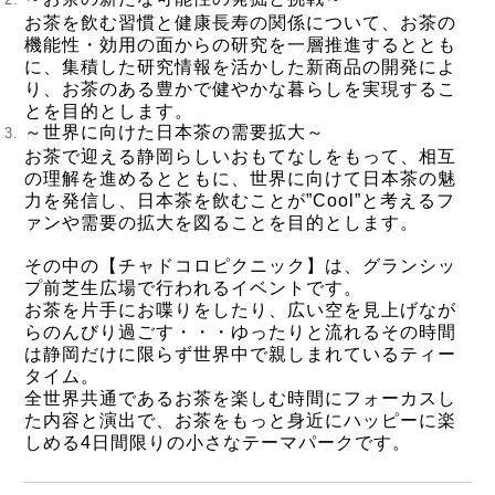
お茶を飲む習慣と健康長寿の関係について、お茶の
機能性・効用の面からの研究を一層推進するととも
に、集積した研究情報を活かした新商品の開発によ
り、お茶のある豊かで健やかな暮らしを実現するこ
とを目的とします。
～世界に向けた日本茶の需要拡大～
お茶で迎える静岡らしいおもてなしをもって、相互
の理解を進めるとともに、世界に向けて日本茶の魅
力を発信し、日本茶を飲むことが”Cool”と考えるフ
ァンや需要の拡大を図ることを目的とします。
その中の【チャドコロピクニック】は、グランシッ
プ前芝生広場で行われるイベントです。
お茶を片手にお喋りをしたり、広い空を見上げなが
らのんびり過ごす・・・ゆったりと流れるその時間
は静岡だけに限らず世界中で親しまれているティー
タイム。
全世界共通であるお茶を楽しむ時間にフォーカスし
た内容と演出で、お茶をもっと身近にハッピーに楽
しめる4日間限りの小さなテーマパークです。