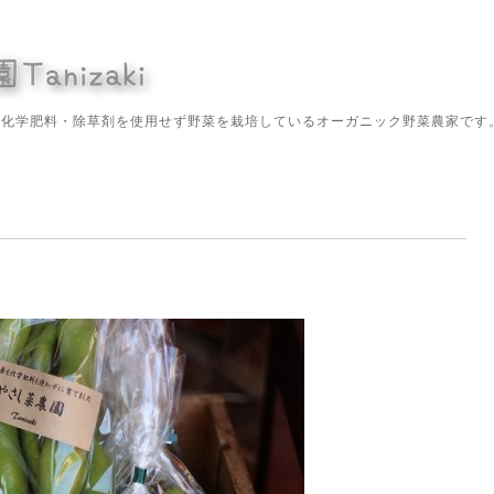
や化学肥料・除草剤を使用せず野菜を栽培しているオーガニック野菜農家です