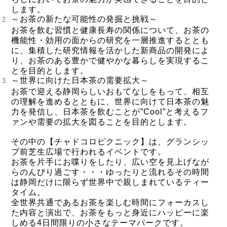
します。
～お茶の新たな可能性の発掘と挑戦～
お茶を飲む習慣と健康長寿の関係について、お茶の
機能性・効用の面からの研究を一層推進するととも
に、集積した研究情報を活かした新商品の開発によ
り、お茶のある豊かで健やかな暮らしを実現するこ
とを目的とします。
～世界に向けた日本茶の需要拡大～
お茶で迎える静岡らしいおもてなしをもって、相互
の理解を進めるとともに、世界に向けて日本茶の魅
力を発信し、日本茶を飲むことが”Cool”と考えるフ
ァンや需要の拡大を図ることを目的とします。
その中の【チャドコロピクニック】は、グランシッ
プ前芝生広場で行われるイベントです。
お茶を片手にお喋りをしたり、広い空を見上げなが
らのんびり過ごす・・・ゆったりと流れるその時間
は静岡だけに限らず世界中で親しまれているティー
タイム。
全世界共通であるお茶を楽しむ時間にフォーカスし
た内容と演出で、お茶をもっと身近にハッピーに楽
しめる4日間限りの小さなテーマパークです。