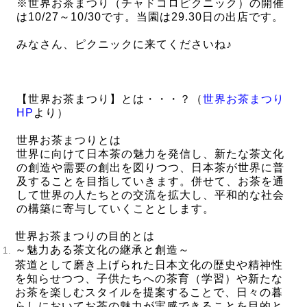
※世界お茶まつり（チャドコロピクニック）の開催
は10/27～10/30です。当園は29.30日の出店です。
みなさん、ピクニックに来てくださいね♪
【世界お茶まつり】とは・・・？（
世界お茶まつり
HP
より）
世界お茶まつりとは
世界に向けて日本茶の魅力を発信し、新たな茶文化
の創造や需要の創出を図りつつ、日本茶が世界に普
及することを目指していきます。併せて、お茶を通
して世界の人たちとの交流を拡大し、平和的な社会
の構築に寄与していくこととします。
世界お茶まつりの目的とは
～魅力ある茶文化の継承と創造～
茶道として磨き上げられた日本文化の歴史や精神性
を知らせつつ、子供たちへの茶育（学習）や新たな
お茶を楽しむスタイルを提案することで、日々の暮
らしにおいてお茶の魅力が実感できることを目的と